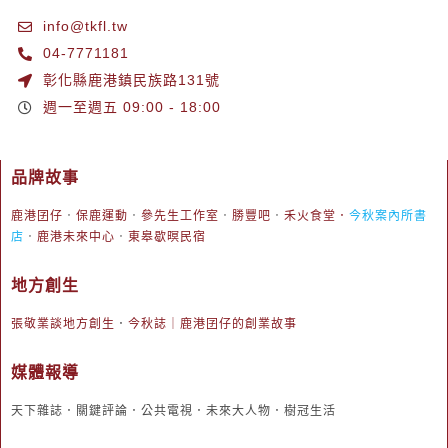
info@tkfl.tw
04-7771181
彰化縣鹿港鎮民族路131號
週一至週五 09:00 - 18:00
品牌故事
鹿港囝仔
．
保鹿運動
．
參先生工作室
．
勝豐吧
．
禾火食堂
．
今秋案內所書
店
．
鹿港未來中心
．
東皋歇暝民宿
地方創生
張敬業談地方創生
．
今秋誌｜鹿港囝仔的創業故事
媒體報導
天下雜誌．關鍵評論．公共電視．未來大人物．樹冠生活