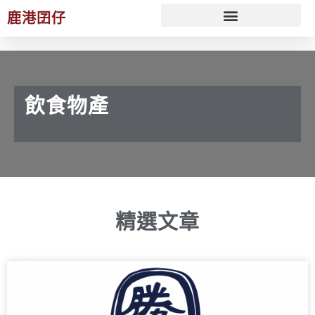
鹿港囝仔
文化 ESG 策展規劃服務
飲食物產
精選文章