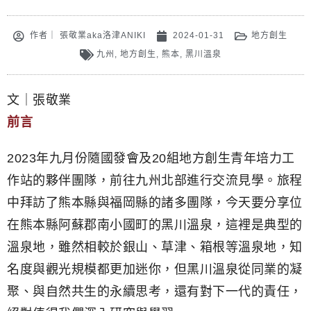
作者｜
張敬業aka洛津ANIKI
2024-01-31
地方創生
九州
,
地方創生
,
熊本
,
黑川溫泉
文｜張敬業
前言
2023年九月份隨國發會及20組地方創生青年培力工
作站的夥伴團隊，前往九州北部進行交流見學。旅程
中拜訪了熊本縣與福岡縣的諸多團隊，今天要分享位
在熊本縣阿蘇郡南小國町的黑川溫泉，這裡是典型的
溫泉地，雖然相較於銀山、草津、箱根等溫泉地，知
名度與觀光規模都更加迷你，但黑川溫泉從同業的凝
聚、與自然共生的永續思考，還有對下一代的責任，