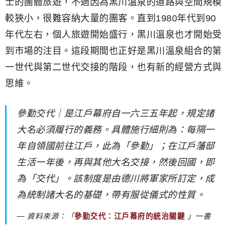
士的團體旅遊，不過因為黑川溫泉的道路與空間規模
較狹小，很難容納大量的團客。直到1980年代到90
年代左右，個人旅遊開始盛行，黑川溫泉也才開始受
到市場的注目。這段期間也正好是黑川溫泉組合的第
一世代與第二世代交接的階段，也有新的經營方式與
思維。
參勤交代｜是江戶幕府自一六三五年起，規定諸
大名必須履行的義務。具體施行細則為：每隔一
年自領國前往江戶，此為「參勤」；在江戶藩邸
生活一年後，再與其他大名交接，然後回國，即
為「交代」。該制度是由德川將軍家所訂定，成
為統制諸大名的基礎，帶有服從儀式的性質。
資料來源：「
參勤交代：江戶幕府的統治關鍵
」一書