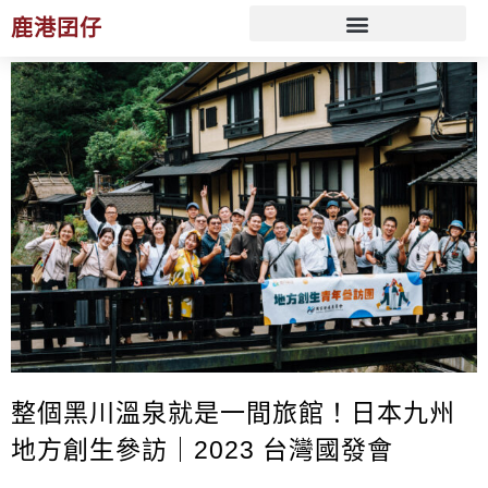
鹿港囝仔
文化 ESG 策展規劃服務
整個黑川溫泉就是一間旅館！日本九州
地方創生參訪｜2023 台灣國發會