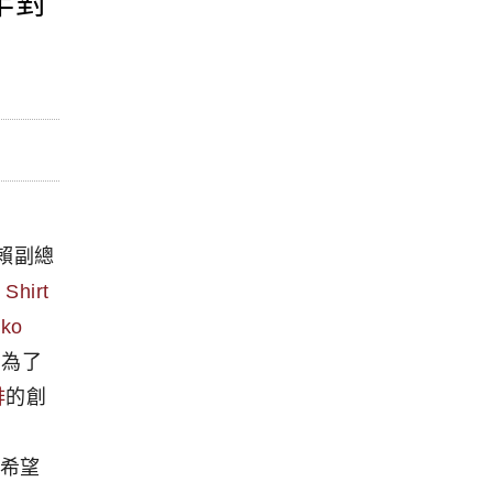
年對
賴副總
Shirt
ko
；為了
啡
的創
移
，希望