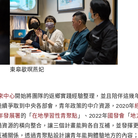
東皋歇暝燕妃
來中心
開始將團隊的返鄉實踐經驗整理，並且陪伴這幾
續爭取到中央各部會，青年政策的中介資源，2020年
年發展署
的「
在地學習性青聚點
」、2022年
國發會
「
地
過資源的橫向整合，讓三個計畫能夠各自互補，並發揮
互補關係，透過青聚點設計讓青年能夠體驗地方的內容