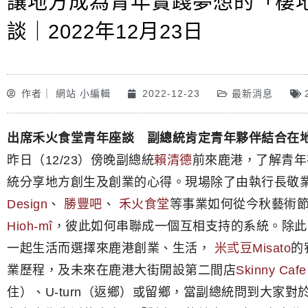
讓地方成為青年實踐夢想的「棲
談｜2022年12月23日
作者｜
網站 小編輯
2022-12-23
最新消息
出席禾火食堂青年座談 副總統肯定青年夥伴結合在
昨日（12/23）傍晚副總統
賴清德
前來鹿港，了解青年
統分享地方創生及創業的心得。現場除了由執行長敬
Design
、
勝豐吧
、
禾火食堂
等事業如何從今秋藝術節
Hioh-mî
，彼此如何串聯成一個互相支持的系統。除此
一起生活而選擇來鹿港創業、生活，
米弎豆Misato
的
業歷程，及未來在鹿港大街開設第二間店
Skinny C
住）、U-turn（返鄉）或留鄉，當副總統問到大家