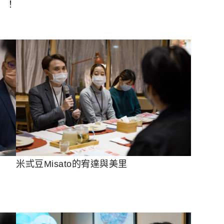
」！
米弎豆Misato的宥達與美里