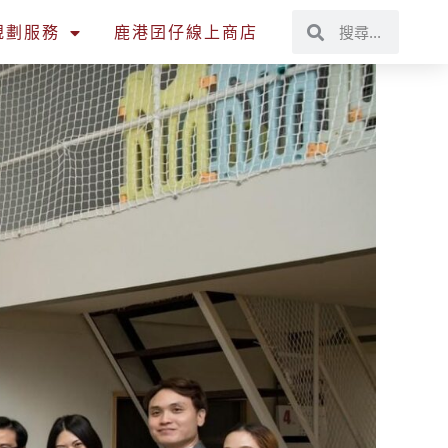
規劃服務
鹿港囝仔線上商店