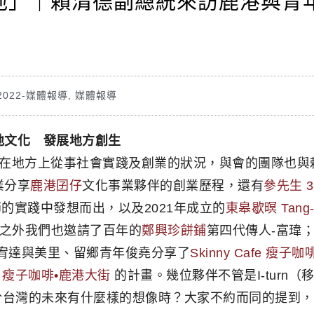
地」｜賴清德副總統來訪鹿港與青
2022-媒體報導
,
媒體報導
地文化 發展地方創生
在地方上從事社會實踐及創業的狀況，與會的團隊也與
業分享
鹿港囝仔
文化事業夥伴的創業歷程，還有
參先生 3 
的實踐中發想而出，以及2021年成立的
東皋歇暝 Tang-
之外我們也邀請了百年的
鄭興珍餅鋪
第四代傳人-富瑋
宥達與美里、留鄉青年俊堯分享了
Skinny Cafe 瘦子咖
afe 瘦子咖啡•鹿港大街
的計畫。幾位夥伴不管是I-turn（
對於台灣的未來有什麼樣的想像時？大家不約而同的提到