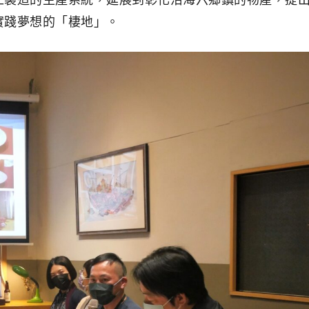
工製造的生產系統，延展到彰化沿海六鄉鎮的物產，提
實踐夢想的「棲地」。