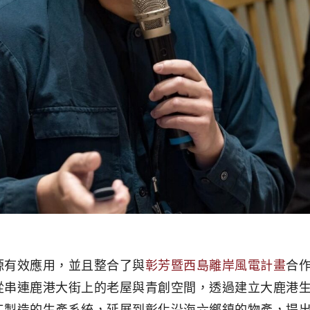
源有效應用，並且整合了與
彰芳暨西島離岸風電計畫
合
從串連鹿港大街上的老屋與青創空間，透過建立大鹿港