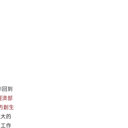
年回到
經濟部
方創生
更大的
；工作