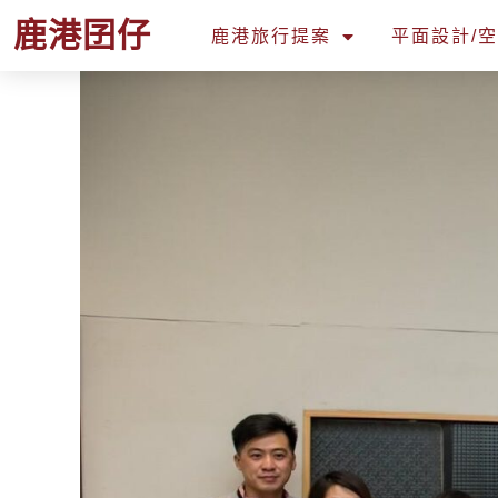
鹿港囝仔
鹿港旅行提案
平面設計/