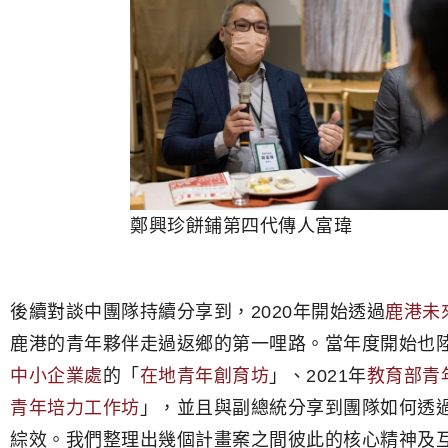
鄭興珍餅鋪第四代傳人富瑋
後續對談中團隊持續分享到，2020年開始透過
鹿港未
鹿港的青年夥伴走過返鄉的第一哩路。當年度開始也陸
中小企業處
的「
在地青年創育坊
」、2021年
教育部青
青年培力工作坊
」，並且與副總統分享到團隊如何透
綜效。我們整理出幾個計畫案之間彼此的核心精神及