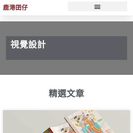
鹿港囝仔
文化 ESG 策展規劃服務
視覺設計
精選文章