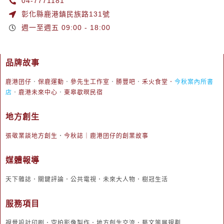
04-7771181
彰化縣鹿港鎮民族路131號
週一至週五 09:00 - 18:00
品牌故事
鹿港囝仔
．
保鹿運動
．
參先生工作室
．
勝豐吧
．
禾火食堂
．
今秋案內所書
店
．
鹿港未來中心
．
東皋歇暝民宿
地方創生
張敬業談地方創生
．
今秋誌｜鹿港囝仔的創業故事
媒體報導
天下雜誌．關鍵評論．公共電視．未來大人物．樹冠生活
服務項目
視覺設計印刷．空拍影像製作．地方創生交流．藝文策展規劃