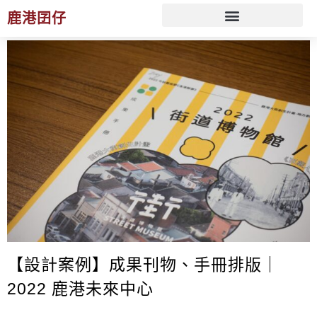
鹿港囝仔
文化 ESG 策展規劃服務
【設計案例】成果刊物、手冊排版｜
2022 鹿港未來中心