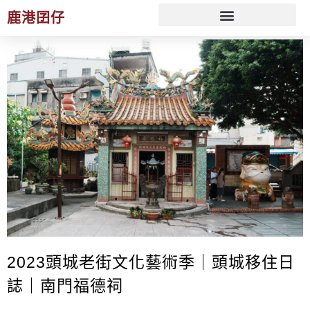
鹿港囝仔
文化 ESG 策展規劃服務
2023頭城老街文化藝術季｜頭城移住日
誌｜南門福德祠