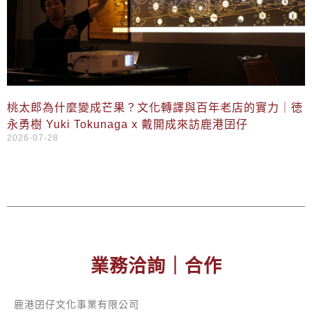
桃太郎為什麼變成芒果？文化轉譯與百年老店的實力｜徳
永勇樹 Yuki Tokunaga x 戴開成來訪鹿港囝仔
2026-07-28
業務洽詢｜合作
鹿港囝仔文化事業有限公司