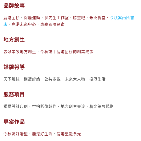
品牌故事
鹿港囝仔
．
保鹿運動
．
參先生工作室
．
勝豐吧
．
禾火食堂
．
今秋案內所書
店
．
鹿港未來中心
．
東皋歇暝民宿
地方創生
張敬業談地方創生
．
今秋誌｜鹿港囝仔的創業故事
媒體報導
天下雜誌．關鍵評論．公共電視．未來大人物．樹冠生活
服務項目
視覺設計印刷．空拍影像製作．地方創生交流．藝文策展規劃
專案作品
今秋友好聯盟
．
鹿港好生活
．
鹿港聖誕食光