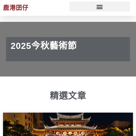
鹿港囝仔
文化 ESG 策展規劃服務
2025今秋藝術節
精選文章