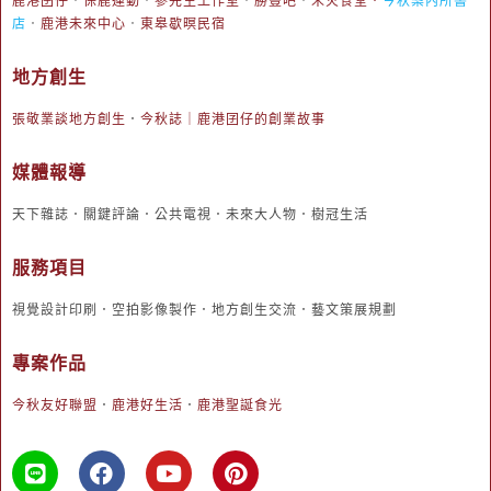
鹿港囝仔
．
保鹿運動
．
參先生工作室
．
勝豐吧
．
禾火食堂
．
今秋案內所書
店
．
鹿港未來中心
．
東皋歇暝民宿
地方創生
張敬業談地方創生
．
今秋誌｜鹿港囝仔的創業故事
媒體報導
天下雜誌．關鍵評論．公共電視．未來大人物．樹冠生活
服務項目
視覺設計印刷．空拍影像製作．地方創生交流．藝文策展規劃
專案作品
今秋友好聯盟
．
鹿港好生活
．
鹿港聖誕食光