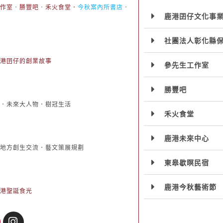
作室
．
勝豐吧
．
禾火食堂
．
今秋案內所書店
．
鹿港囝仔文化事
社團法人彰化縣
港囝仔的創業故事
參先生工作室
勝豐吧
．未來大人物．樹冠生活
禾火食堂
鹿港未來中心
地方創生交流．藝文策展規劃
東皋歇暝民宿
鹿港今秋藝術節
港聖誕食光