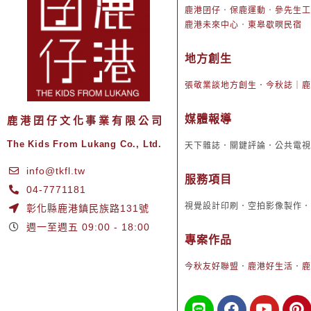
鹿港囝仔
．
保鹿運動
．
參先生工
鹿港未來中心
．
東皋歇暝民宿
地方創生
張敬業談地方創生
．
今秋誌｜鹿
媒體報導
鹿港囝仔文化事業有限公司
The Kids From Lukang Co., Ltd.
天下雜誌．關鍵評論．公共電視
info@tkfl.tw
服務項目
04-7771181
視覺設計印刷．空拍影像製作．
彰化縣鹿港鎮民族路131號
週一至週五 09:00 - 18:00
專案作品
今秋友好聯盟
．
鹿港好生活
．
鹿