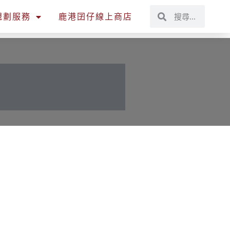
規劃服務
鹿港囝仔線上商店