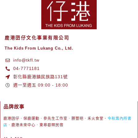
鹿港囝仔文化事業有限公司
The Kids From Lukang Co., Ltd.
info@tkfl.tw
04-7771181
彰化縣鹿港鎮民族路131號
週一至週五 09:00 - 18:00
品牌故事
鹿港囝仔
．
保鹿運動
．
參先生工作室
．
勝豐吧
．
禾火食堂
．
今秋案內所書
店
．
鹿港未來中心
．
東皋歇暝民宿