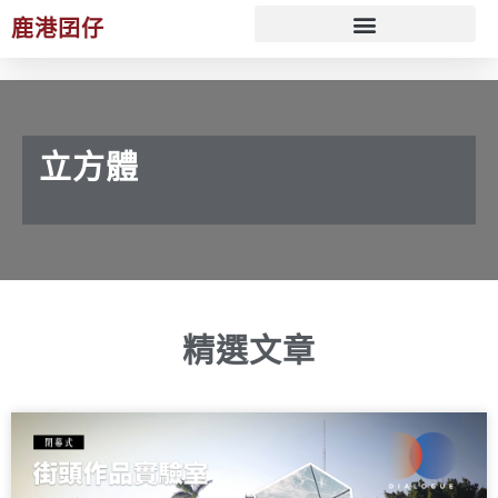
鹿港囝仔
文化 ESG 策展規劃服務
立方體
精選文章