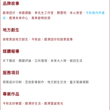
品牌故事
鹿港囝仔
．
保鹿運動
．
參先生工作室
．
勝豐吧
．
禾火食堂
．
今秋案內所書
店
．
鹿港未來中心
．
東皋歇暝民宿
地方創生
張敬業談地方創生
．
今秋誌｜鹿港囝仔的創業故事
媒體報導
天下雜誌．關鍵評論．公共電視．未來大人物．樹冠生活
服務項目
視覺設計印刷．空拍影像製作．地方創生交流．藝文策展規劃
專案作品
今秋友好聯盟
．
鹿港好生活
．
鹿港聖誕食光