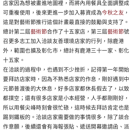
店家因為想被畫進地圖裡，而將內用餐具全面調整成
可重複使用，後來更進一步加入募資成為
今秋之友
，
這是對藝術節推行這個計畫最直接的鼓勵與支持了。
總計第二屆
藝術節
合作了十五家店，第三屆
藝術節
號
召更多志工加入洽談友善環境店家的行列，除鹿港
外，範圍也擴及彰化市，總計有鹿港三十一家、彰化
十五家。
在洽談的過程中，也遇到不少挫折，記得第一年開始
要拜訪店家時，因為不熟悉店家的作息，剛好遇到中
元節普渡後的大休息，好多店家都休長假去了，以致
都撲空；還有很多店家是小本經營，人手都剛剛好，
所以用餐尖峰時刻會很忙碌，這時候去拜訪肯定也是
踢到鐵板的。洽談店家需要做的事情很多，除了談合
作意願，後續還會有海報張貼、遞送開幕邀請函、派