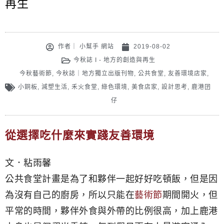
再生
作者｜
小幫手 網站
2019-08-02
今秋誌 I - 地方的創造與再生
今秋藝術節
,
今秋誌｜地方獨立出版刊物
,
公共食堂
,
友善環境店家
,
小銅板
,
減塑生活
,
禾火食堂
,
綠色環境
,
美食店家
,
設計思考
,
鹿港囝
仔
從選擇吃什麼來實踐友善環境
文．粘雨馨
公共食堂計畫是為了和夥伴一起好好吃頓飯，但是因
為沒有自己的廚房，所以只能在
藝術節
期間開火，但
平常的時間，夥伴外食與外帶的比例很高，加上鹿港