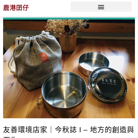
鹿港囝仔
文化 ESG 策展規劃服務
友善環境店家｜今秋誌 I – 地方的創造與