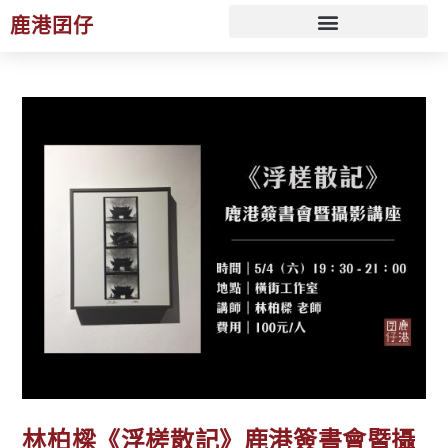
鹿港囝仔
文化 ESG 策展規劃服務
林柏樑《浮槎散記》鹿港簽書會暨攝