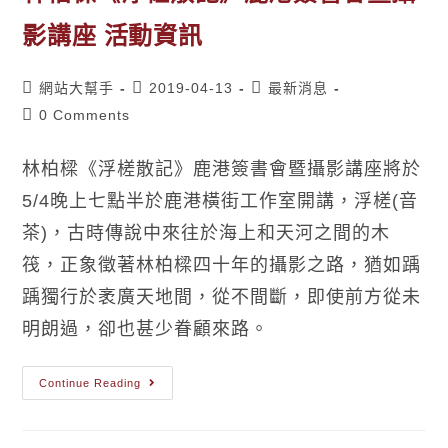
影講座 活動資訊
網站大幫手
2019-04-13
最新消息
0 Comments
林柏樑《浮槎散記》鹿港簽書會暨攝影講座將於
5/4晚上七點半於鹿港橫街工作室開講，浮槎(音
茶)，古時傳說中來往於海上和天河之間的木
筏，正象徵著林柏樑四十年的攝影之路，猶如踽
踽獨行於袤廣天地間，從不間斷，即使前方從未
明朗過，卻也甚少眷顧來路。
Continue Reading