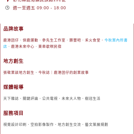
週一至週五 09:00 - 18:00
品牌故事
鹿港囝仔
．
保鹿運動
．
參先生工作室
．
勝豐吧
．
禾火食堂
．
今秋案內所書
店
．
鹿港未來中心
．
東皋歇暝民宿
地方創生
張敬業談地方創生
．
今秋誌｜鹿港囝仔的創業故事
媒體報導
天下雜誌．關鍵評論．公共電視．未來大人物．樹冠生活
服務項目
視覺設計印刷．空拍影像製作．地方創生交流．藝文策展規劃