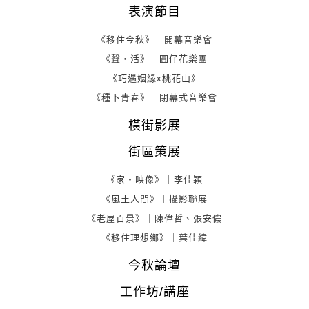
表演節目
《移住今秋》｜開幕音樂會
《聲・活》｜圓仔花樂團
《巧遇姻緣x桃花山》
《種下青春》｜閉幕式音樂會
橫街影展
街區策展
《家・映像》｜李佳穎
《風土人間》｜攝影聯展
《老屋百景》｜陳偉哲、張安儂
《移住理想鄉》｜葉佳緯
今秋論壇
工作坊/講座