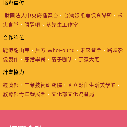
協辦單位
財團法人中央廣播電台
、
台灣媽祖魚保育聯盟
、
禾
火食堂
、
勝豐吧
、
參先生工作室
合作單位
鹿港龍山寺
、
戶方 WhoFound
、
未來音樂
、
銘映影
像製作
、
鹿港學哥
、
瘦子咖啡
、
丁家大宅
計畫協力
、
經濟部
、
工業技術研究院
、
國立彰化生活美學館
教育部青年發展署
、
文化部文化資產局